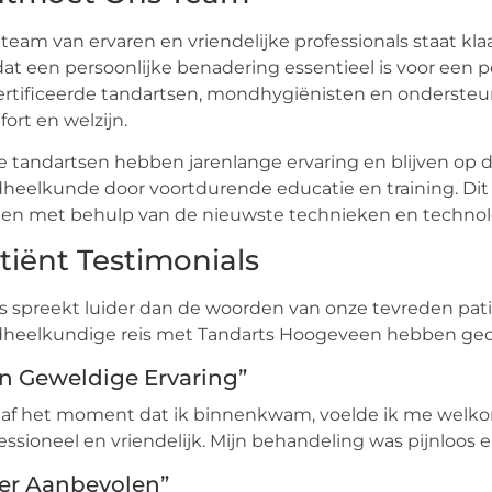
team van ervaren en vriendelijke professionals staat kl
at een persoonlijke benadering essentieel is voor een p
rtificeerde tandartsen, mondhygiënisten en ondersteun
ort en welzijn.
 tandartsen hebben jarenlange ervaring en blijven op 
heelkunde door voortdurende educatie en training. Dit s
en met behulp van de nieuwste technieken en technol
tiënt Testimonials
s spreekt luider dan de woorden van onze tevreden pati
dheelkundige reis met Tandarts Hoogeveen hebben ged
n Geweldige Ervaring”
naf het moment dat ik binnenkwam, voelde ik me welko
essioneel en vriendelijk. Mijn behandeling was pijnloos e
er Aanbevolen”