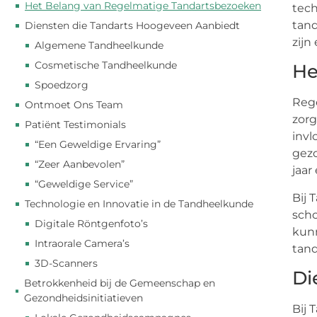
Het Belang van Regelmatige Tandartsbezoeken
tech
tand
Diensten die Tandarts Hoogeveen Aanbiedt
zijn
Algemene Tandheelkunde
Cosmetische Tandheelkunde
He
Spoedzorg
Rege
Ontmoet Ons Team
zorg
Patiënt Testimonials
invl
“Een Geweldige Ervaring”
gezo
“Zeer Aanbevolen”
jaar
“Geweldige Service”
Bij 
Technologie en Innovatie in de Tandheelkunde
scho
Digitale Röntgenfoto’s
kun
Intraorale Camera’s
tan
3D-Scanners
Di
Betrokkenheid bij de Gemeenschap en
Gezondheidsinitiatieven
Bij 