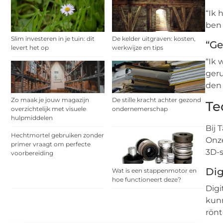
“Ik 
ben 
Slim investeren in je tuin: dit
De kelder uitgraven: kosten,
“Ge
levert het op
werkwijze en tips
“Ik 
geru
den
Zo maak je jouw magazijn
De stille kracht achter gezond
Te
overzichtelijk met visuele
ondernemerschap
hulpmiddelen
Bij 
Hechtmortel gebruiken zonder
Onze
primer vraagt om perfecte
3D-s
voorbereiding
Dig
Wat is een stappenmotor en
hoe functioneert deze?
Digi
kunn
rönt