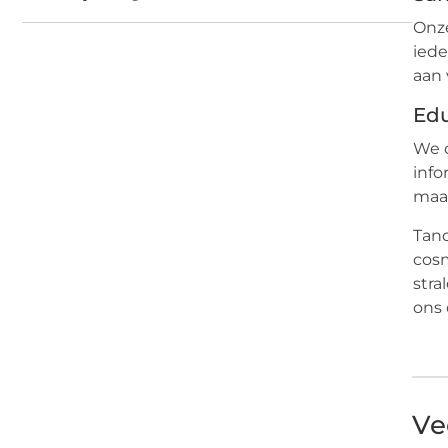
Onze
iede
aan 
Ed
We 
info
maa
Tand
cosm
stra
ons 
Ve