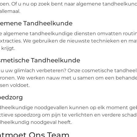
oen. Of u nu op zoek bent naar algemene tandheelkund
allemaal.
gemene Tandheelkunde
 algemene tandheelkundige diensten omvatten routine
xtracties. We gebruiken de nieuwste technieken en mat
krijgt.
smetische Tandheelkunde
 u uw glimlach verbeteren? Onze cosmetische tandheel
kronen. We werken nauw met u samen om een behandel
sen voldoet.
oedzorg
dheelkundige noodgevallen kunnen op elk moment gebe
ctieve spoedzorg om pijn te verlichten en verdere scha
heelkundig noodgeval heeft.
tmoet Ons Team