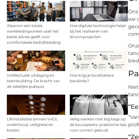
Ons 
we d
Waarom een lokale
Hoe digitale technologie helpt
gece
werkkledingwinkel vaak het
bij het realiseren van
comf
beste advies geeft voor
droomprojecten
comfortabele bedrijfskleding
Onze
tand
bied
Pa
Intellectuele uitdaging en
Hoe krijg je kwalitatieve
teambuilding: De kracht van
backlinks?
de zakelijke pubquiz
Niet
tan
“Ee
“Va
Liftinstallaties binnen VvE's:
Veilig werken met big bags op
prof
onderhoud, veiligheid en
de bouwplaats: praktische tips
kosten
voor correct gebruik
“Ze