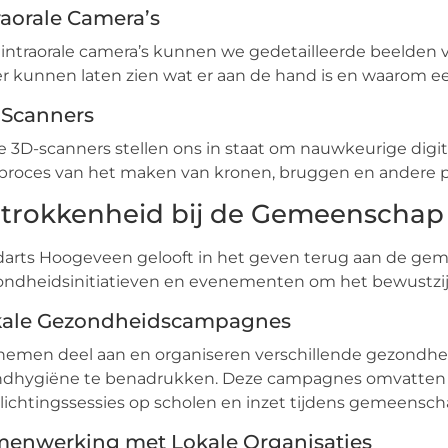
raorale Camera’s
intraorale camera’s kunnen we gedetailleerde beelde
r kunnen laten zien wat er aan de hand is en waarom e
-Scanners
 3D-scanners stellen ons in staat om nauwkeurige digi
proces van het maken van kronen, bruggen en andere pr
trokkenheid bij de Gemeenschap 
arts Hoogeveen gelooft in het geven terug aan de gemee
ondheidsinitiatieven en evenementen om het bewustzi
kale Gezondheidscampagnes
 nemen deel aan en organiseren verschillende gezond
dhygiëne te benadrukken. Deze campagnes omvatten 
lichtingssessies op scholen en inzet tijdens gemeensc
enwerking met Lokale Organisaties