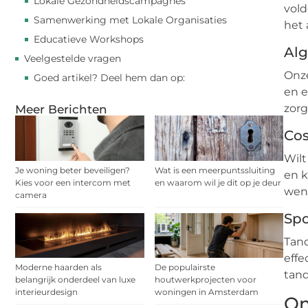
Lokale Gezondheidscampagnes
vold
Samenwerking met Lokale Organisaties
het 
Educatieve Workshops
Al
Veelgestelde vragen
Onze
Goed artikel? Deel hem dan op:
en e
zorg 
Meer Berichten
Co
Wilt
Je woning beter beveiligen?
Wat is een meerpuntssluiting
en 
Kies voor een intercom met
en waarom wil je dit op je deur
wen
camera
Sp
Tan
effe
Moderne haarden als
De populairste
tand
belangrijk onderdeel van luxe
houtwerkprojecten voor
interieurdesign
woningen in Amsterdam
On