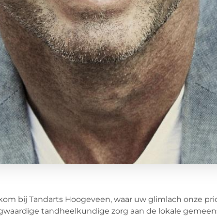
om bij Tandarts Hoogeveen, waar uw glimlach onze priori
gwaardige tandheelkundige zorg aan de lokale gemeen