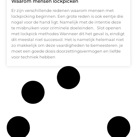
Waarom mensen lockpicken
Er zijn verschillende redenen waarom mensen met
lockpicking beginnen. Een grote reden is ook eentje die
nogal voor de hand ligt. Namelijk met de intentie deze
te misbruiken voor criminele doeleinden. Slot openen
met lockpick methodes Wanneer dit het geval is, eindigt
dit meestal niet succesvol. Het is namelijk helemaal niet
zo makkelijk om deze vaardigheden te bemeesteren. je
moet een goede dosis doorzettingsvermogen en liefde
voor techniek hebben