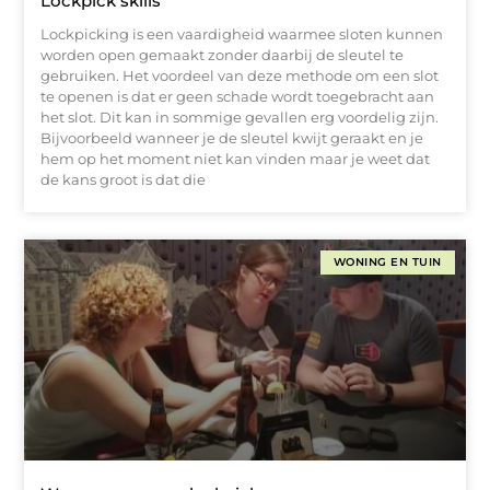
Lockpick skills
Lockpicking is een vaardigheid waarmee sloten kunnen
worden open gemaakt zonder daarbij de sleutel te
gebruiken. Het voordeel van deze methode om een slot
te openen is dat er geen schade wordt toegebracht aan
het slot. Dit kan in sommige gevallen erg voordelig zijn.
Bijvoorbeeld wanneer je de sleutel kwijt geraakt en je
hem op het moment niet kan vinden maar je weet dat
de kans groot is dat die
WONING EN TUIN