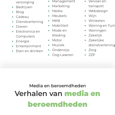
Management
Vervoer en
verzorging
Marketing
transport
Bedrijven
Media
Webdesign
Blog
Meubels
Wijn
Cadeau
MKB
Winkelen
Dienstverlening
Mobiliteit
Woning en Tui
Dieren
Mode en
Woningen
Electronica en
Kleding
Zakelijk
Computers
Motor
Zakelijke
Energie
Muziek
dienstverlenin
Entertainment
Onderwijs
Zorg
Eten en drinken
Oog Laseren
ZZP
Media en beroemdheden
Verhalen van
media en
beroemdheden