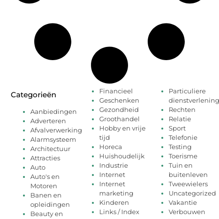
Financieel
Particuliere
Categorieën
Geschenken
dienstverlenin
Gezondheid
Rechten
Aanbiedingen
Groothandel
Relatie
Adverteren
Hobby en vrije
Sport
Afvalverwerking
tijd
Telefonie
Alarmsysteem
Horeca
Testing
Architectuur
Huishoudelijk
Toerisme
Attracties
Industrie
Tuin en
Auto
Internet
buitenleven
Auto's en
Internet
Tweewielers
Motoren
marketing
Uncategorized
Banen en
Kinderen
Vakantie
opleidingen
Links / Index
Verbouwen
Beauty en