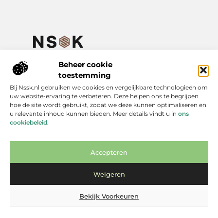
Jouw plek voor inspirerende verhalen en praktische kennis.
Verken een gevarieerd aanbod aan blogs en artikelen over het
Beheer cookie
dagelijks leven – van handige adviezen tot verdiepende
toestemming
inzichten, allemaal te vinden op NSSK.nl.
Bij Nssk.nl gebruiken we cookies en vergelijkbare technologieën om
uw website-ervaring te verbeteren. Deze helpen ons te begrijpen
Onze informatie
hoe de site wordt gebruikt, zodat we deze kunnen optimaliseren en
u relevante inhoud kunnen bieden. Meer details vindt u in
ons
Goede links inkopen: jouw gids naar een sterk linkprofiel
Geld verdienen met je website: zo bouw je aan een winstgevende online bron
Bericht categorie
cookiebeleid
.
Accepteren
Weigeren
Bekijk Voorkeuren
Website index
Cookiebeleid (EU)
@2025 www.nssk.nl.All Right Reserved.