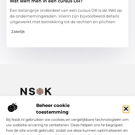
Wat leert men in een cursus OR?
Een belangrijk onderdeel van een cursus OR is de Wet op
de ondernemingsraden. Hierin zijn bijvoorbeeld details
uitgewerkt met betrekking tot de rechten en plichten
Zakelijk
Jouw plek voor inspirerende verhalen en praktische kennis.
Verken een gevarieerd aanbod aan blogs en artikelen over het
Beheer cookie
dagelijks leven – van handige adviezen tot verdiepende
toestemming
inzichten, allemaal te vinden op NSSK.nl.
Bij Nssk.nl gebruiken we cookies en vergelijkbare technologieën om
uw website-ervaring te verbeteren. Deze helpen ons te begrijpen
Onze informatie
hoe de site wordt gebruikt, zodat we deze kunnen optimaliseren en