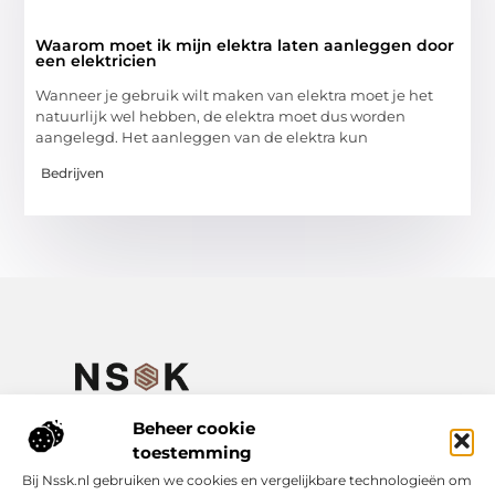
Waarom moet ik mijn elektra laten aanleggen door
een elektricien
Wanneer je gebruik wilt maken van elektra moet je het
natuurlijk wel hebben, de elektra moet dus worden
aangelegd. Het aanleggen van de elektra kun
Bedrijven
Jouw plek voor inspirerende verhalen en praktische kennis.
Verken een gevarieerd aanbod aan blogs en artikelen over het
Beheer cookie
dagelijks leven – van handige adviezen tot verdiepende
toestemming
inzichten, allemaal te vinden op NSSK.nl.
Bij Nssk.nl gebruiken we cookies en vergelijkbare technologieën om