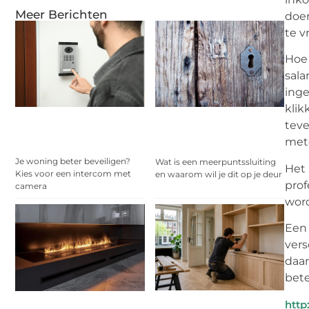
Meer Berichten
doen
te v
Hoe 
sala
inge
klik
teve
mete
Je woning beter beveiligen?
Wat is een meerpuntssluiting
Het 
Kies voor een intercom met
en waarom wil je dit op je deur
prof
camera
word
Ee
vers
daar
bete
http