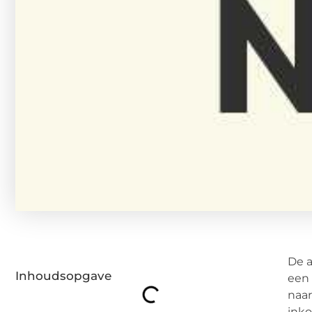
De a
Inhoudsopgave
een 
naar
inko