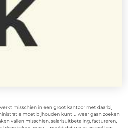
 werkt misschien in een groot kantoor met daarbij
administratie moet bijhouden kunt u weer gaan zoeken
en vallen misschien, salarisuitbetaling, factureren,
 al deze taken, maar u merkt dat u niet zoveel kan