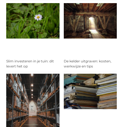
Slim investeren in je tuin: dit
De kelder uitgraven: kosten,
levert het op
werkwijze en tips