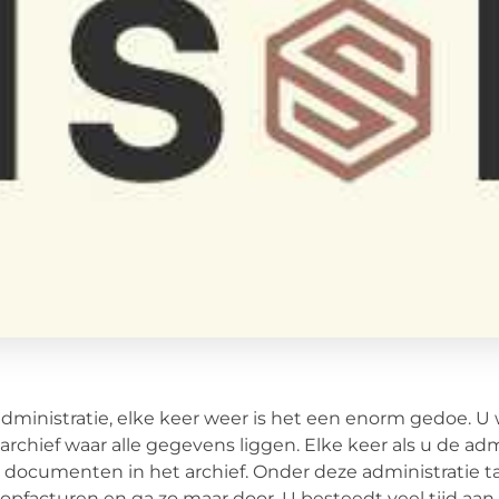
dministratie, elke keer weer is het een enorm gedoe. U
archief waar alle gegevens liggen. Elke keer als u de 
 documenten in het archief. Onder deze administratie tak
opfacturen en ga zo maar door. U besteedt veel tijd aan