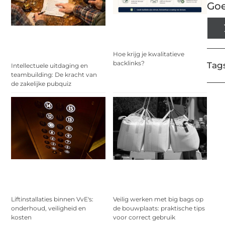
Goe
Hoe krijg je kwalitatieve
backlinks?
Tags
Intellectuele uitdaging en
teambuilding: De kracht van
de zakelijke pubquiz
Liftinstallaties binnen VvE's:
Veilig werken met big bags op
onderhoud, veiligheid en
de bouwplaats: praktische tips
kosten
voor correct gebruik