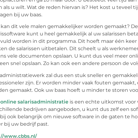
 als u wilt. Wat de reden hiervan is? Het kost u tevee
ragen bij uw baas.
kan dit vele malen gemakkelijker worden gemaakt? De 
rissoftware kunt u heel gemakkelijk al uw salarissen b
vuld worden in dit programma. Dit hoeft maar één keer
ken de salarissen uitbetalen. Dit scheelt u als werknemer
ns vele documenten opslaan. U kunt dus veel meer on
en snel opslaan. Zo kan ook een andere persoon de vo
administratiewerk zal dus een stuk sneller en gemakkeli
essioneler zijn. Er worden minder vaak fouten gemaakt
en gemaakt. Ook uw baas hoeft u minder te storen voo
n
online salarisadministratie
is een echte uitkomst voor 
chillende bedrijven aangeboden, u kunt dus zelf een soft
bij ook belangrijk om nieuwe software in de gaten te 
r bij uw bedrijf past.
://www.cbbs.nl/