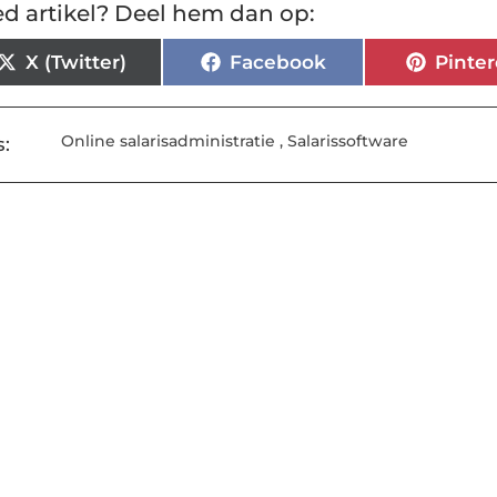
d artikel? Deel hem dan op:
X (Twitter)
Facebook
Pinter
Online salarisadministratie
,
Salarissoftware
: