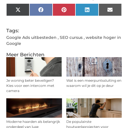
X
Facebook
Pinterest
LinkedIn
Email
(Twitter)
Tags:
Google Ads uitbesteden
,
SEO cursus
,
website hoger in
Google
Meer Berichten
Je woning beter beveiligen?
Wat is een meerpuntssluiting en
Kies voor een intercom met
waarom wil je dit op je deur
camera
Moderne haarden als belangrijk
De populairste
onderdeel van luxe
houtwerkprojecten voor