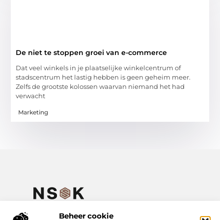
De niet te stoppen groei van e-commerce
Dat veel winkels in je plaatselijke winkelcentrum of
stadscentrum het lastig hebben is geen geheim meer.
Zelfs de grootste kolossen waarvan niemand het had
verwacht
Marketing
Jouw plek voor inspirerende verhalen en praktische kennis.
Verken een gevarieerd aanbod aan blogs en artikelen over het
Beheer cookie