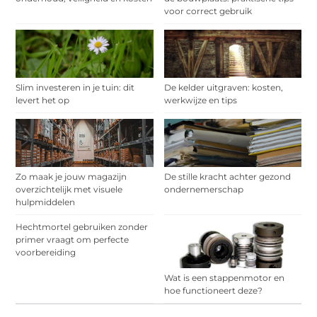
voor correct gebruik
Slim investeren in je tuin: dit
De kelder uitgraven: kosten,
levert het op
werkwijze en tips
Zo maak je jouw magazijn
De stille kracht achter gezond
overzichtelijk met visuele
ondernemerschap
hulpmiddelen
Hechtmortel gebruiken zonder
primer vraagt om perfecte
voorbereiding
Wat is een stappenmotor en
hoe functioneert deze?