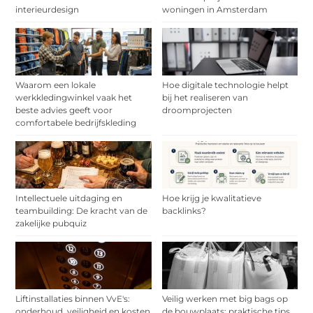
interieurdesign
woningen in Amsterdam
Waarom een lokale
Hoe digitale technologie helpt
werkkledingwinkel vaak het
bij het realiseren van
beste advies geeft voor
droomprojecten
comfortabele bedrijfskleding
Intellectuele uitdaging en
Hoe krijg je kwalitatieve
teambuilding: De kracht van de
backlinks?
zakelijke pubquiz
Liftinstallaties binnen VvE's:
Veilig werken met big bags op
onderhoud, veiligheid en kosten
de bouwplaats: praktische tips