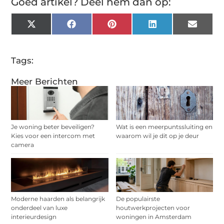
Goed artikel? Deel hem dan op:
X
Facebook
Pinterest
LinkedIn
Email
(Twitter)
Tags:
Meer Berichten
Je woning beter beveiligen?
Wat is een meerpuntssluiting en
Kies voor een intercom met
waarom wil je dit op je deur
camera
Moderne haarden als belangrijk
De populairste
onderdeel van luxe
houtwerkprojecten voor
interieurdesign
woningen in Amsterdam