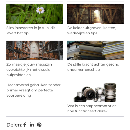
Slim investeren in je tuin: dit
De kelder uitgraven: kosten,
levert het op
werkwijze en tips
Zo maak je jouw magazijn
De stille kracht achter gezond
overzichtelijk met visuele
ondernemerschap
hulpmiddelen
Hechtmortel gebruiken zonder
primer vraagt om perfecte
voorbereiding
Wat is een stappenmotor en
hoe functioneert deze?
Delen: