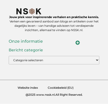
Jouw plek voor inspirerende verhalen en praktische kennis.
Verken een gevarieerd aanbod aan blogs en artikelen over het
dagelijks leven – van handige adviezen tot verdiepende
inzichten, allemaal te vinden op NSSK.nl.
Onze informatie
Goede links inkopen: jouw gids naar een sterk linkprofiel
Geld verdienen met je website: zo bouw je aan een winstgevende online bron
Bericht categorie
Website index
Cookiebeleid (EU)
@2025 www.nssk.nl.All Right Reserved.